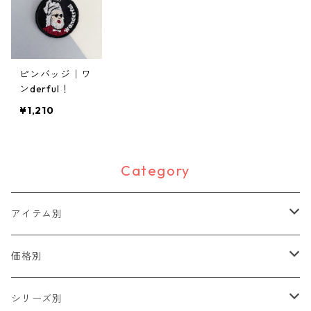
ピンバッジ｜ワ
ンderful！
¥1,210
Category
アイテム別
2WAYワッペン
価格別
動物
ピンバッジ
400円〜
シリーズ別