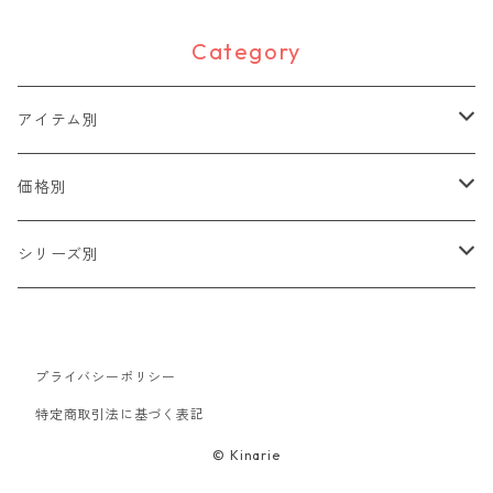
Category
アイテム別
2WAYワッペン
価格別
動物
ピンバッジ
400円〜
シリーズ別
人
ハンカチ・タオル
500円〜
F series
文字
プライバシーポリシー
ハンドタオル
バッグ・ポーチ
600円〜
ねむタイガー COLLECTION
特定商取引法に基づく表記
ファッション
トートバッグ
キーホルダー
700円〜
中華大全
© Kinarie