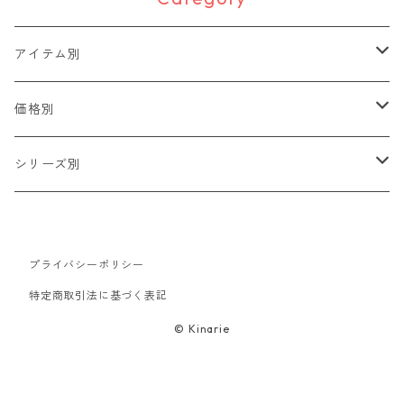
アイテム別
2WAYワッペン
価格別
動物
ピンバッジ
400円〜
シリーズ別
人
ハンカチ・タオル
500円〜
F series
文字
プライバシーポリシー
ハンドタオル
バッグ・ポーチ
600円〜
ねむタイガー COLLECTION
特定商取引法に基づく表記
ファッション
トートバッグ
キーホルダー
700円〜
中華大全
© Kinarie
食べ物
エコバッグ
帽子
800円〜
浮世絵集