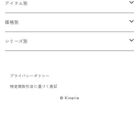
アイテム別
2WAYワッペン
価格別
動物
ピンバッジ
400円〜
シリーズ別
人
ハンカチ・タオル
500円〜
F series
文字
プライバシーポリシー
ハンドタオル
バッグ・ポーチ
600円〜
ねむタイガー COLLECTION
特定商取引法に基づく表記
ファッション
トートバッグ
キーホルダー
700円〜
中華大全
© Kinarie
食べ物
エコバッグ
帽子
800円〜
浮世絵集
ご当地
バネ口ポーチ
キャップ
ウェア
900円〜
FUDGE コラボアイテム