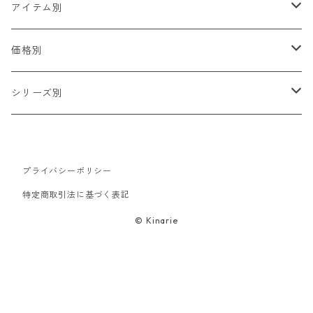
アイテム別
2WAYワッペン
価格別
動物
ピンバッジ
400円〜
シリーズ別
人
ハンカチ・タオル
500円〜
F series
文字
プライバシーポリシー
ハンドタオル
バッグ・ポーチ
600円〜
ねむタイガー COLLECTION
特定商取引法に基づく表記
ファッション
トートバッグ
キーホルダー
700円〜
中華大全
© Kinarie
食べ物
エコバッグ
帽子
800円〜
浮世絵集
ご当地
バネ口ポーチ
キャップ
ウェア
900円〜
FUDGE コラボアイテム